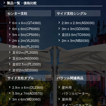
製品一覧・価格比較
センター支柱
サイド支柱シングル
6ｍ x 6ｍ(QT4360)
2.9m x 2.9m(AS3030)
6m x 6m(CP6060)
3m x 3m(GD3030)
5m x 5m(CP5050）
直径3.5m(TO3500)
2m x 2m(VL2020)
2m x 3m(NB2030)
2m x 3m(PL2030)
直径2ｍ(PL2020)
直径3ｍ(NS3000)
直径2.5ｍ(PL2500)
直径2m(SD2000)
サイド支柱ダブル
パラソル関連商品
2.9ｍ x 6ｍ(DL2360)
屋外用
3.5m x 7m(AD3570)
パラソルヒーター
3m x 6m(WD3060)
屋外用
ダイニングチェアー