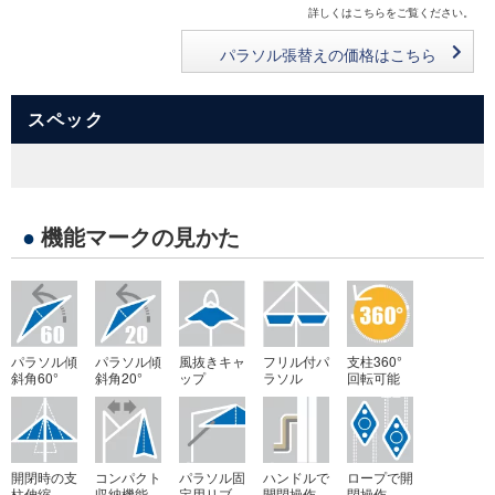
詳しくはこちらをご覧ください。
パラソル張替えの価格はこちら
スペック
●
機能マークの見かた
パラソル傾
パラソル傾
風抜きキャ
フリル付パ
支柱360°
斜角60°
斜角20°
ップ
ラソル
回転可能
開閉時の支
コンパクト
パラソル固
ハンドルで
ロープで開
柱伸縮
収納機能
定用リブ
開閉操作
閉操作