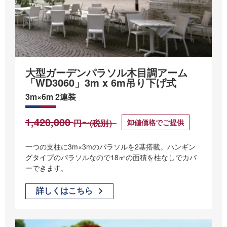
大型ガーデンパラソル木目調アーム
「WD3060」3m x 6m吊り下げ式
3m×6m 2連装
1,420,000
卸値価格でご提供
円〜(税別）
一つの支柱に3m×3mのパラソルを2基搭載。ハンギン
グタイプのパラソルなので18㎡の面積を柱なしでカバ
ーできます。
詳しくはこちら