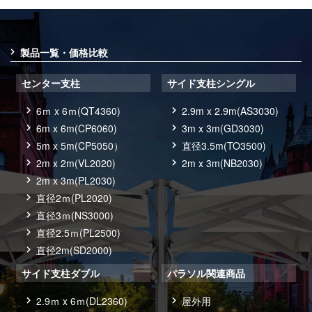
製品一覧・価格比較
センター支柱
サイド支柱シングル
6ｍ x 6ｍ(QT4360)
2.9m x 2.9m(AS3030)
6m x 6m(CP6060)
3m x 3m(GD3030)
5m x 5m(CP5050）
直径3.5m(TO3500)
2m x 2m(VL2020)
2m x 3m(NB2030)
2m x 3m(PL2030)
直径2ｍ(PL2020)
直径3ｍ(NS3000)
直径2.5ｍ(PL2500)
直径2m(SD2000)
サイド支柱ダブル
パラソル関連商品
2.9ｍ x 6ｍ(DL2360)
屋外用