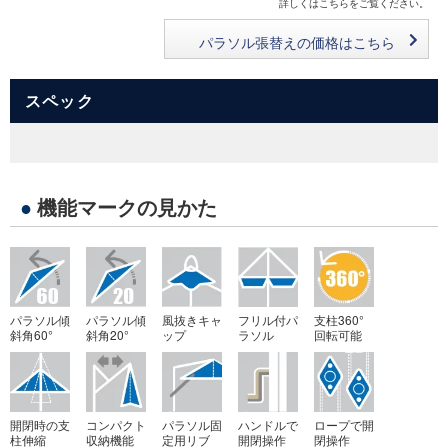
詳しくはこちらをご覧ください。
パラソル張替えの価格はこちら
スペック
●
機能マークの見かた
パラソル傾
パラソル傾
風抜きキャ
フリル付パ
支柱360°
斜角60°
斜角20°
ップ
ラソル
回転可能
開閉時の支
コンパクト
パラソル固
ハンドルで
ロープで開
柱伸縮
収納機能
定用リブ
開閉操作
閉操作