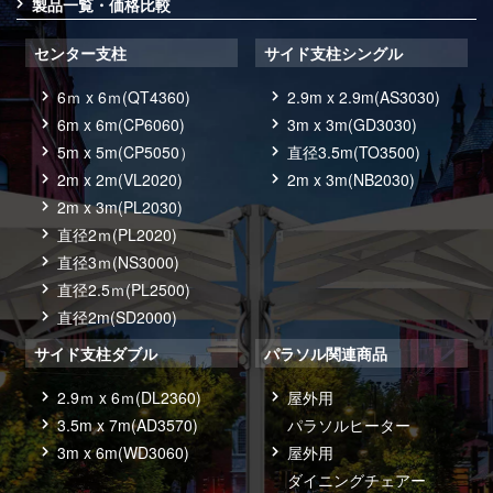
製品一覧・価格比較
センター支柱
サイド支柱シングル
6ｍ x 6ｍ(QT4360)
2.9m x 2.9m(AS3030)
6m x 6m(CP6060)
3m x 3m(GD3030)
5m x 5m(CP5050）
直径3.5m(TO3500)
2m x 2m(VL2020)
2m x 3m(NB2030)
2m x 3m(PL2030)
直径2ｍ(PL2020)
直径3ｍ(NS3000)
直径2.5ｍ(PL2500)
直径2m(SD2000)
サイド支柱ダブル
パラソル関連商品
2.9ｍ x 6ｍ(DL2360)
屋外用
3.5m x 7m(AD3570)
パラソルヒーター
3m x 6m(WD3060)
屋外用
ダイニングチェアー