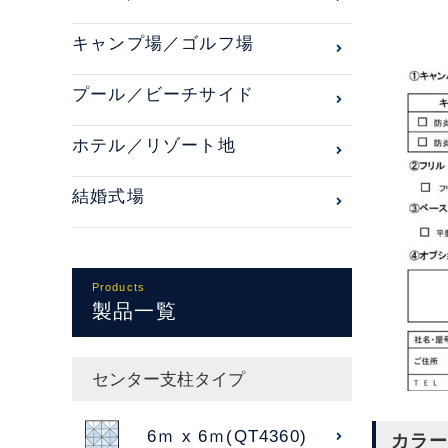
キャンプ場／ゴルフ場
プール／ビーチサイド
ホテル／リゾート地
結婚式場
Products
製品一覧
センター支柱タイプ
6ｍ x 6ｍ(QT4360)
カラー