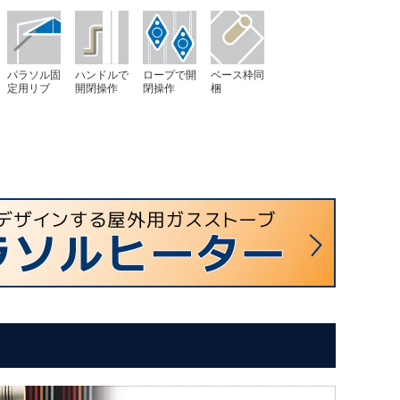
パラソル固
ハンドルで
ロープで開
ベース枠同
定用リブ
開閉操作
閉操作
梱