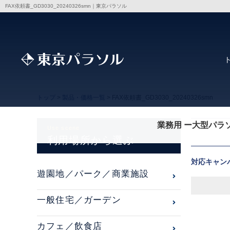
FAX依頼書_GD3030_20240326smn｜東京パラソル
トップ
>
製品・価格一覧
> FAX依頼書_GD3030_20240326smn
業務用 ー大型パラ
Use scene
利用場所から選ぶ
対応キャン
遊園地／パーク／商業施設
一般住宅／ガーデン
カフェ／飲食店