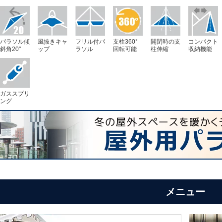
パラソル傾
風抜きキャ
フリル付パ
支柱360°
開閉時の支
コンパクト
斜角20°
ップ
ラソル
回転可能
柱伸縮
収納機能
ガススプリ
ング
メニュー