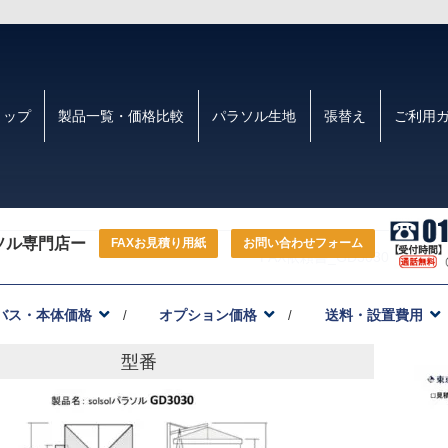
トップ
製品一覧・価格比較
パラソル生地
張替え
ご利用
ソル専門店ー
FAXお見積り用紙
お問い合わせフォーム
FAX依頼書_GD3030_202403
バス・本体価格
オプション価格
送料・設置費用
型番