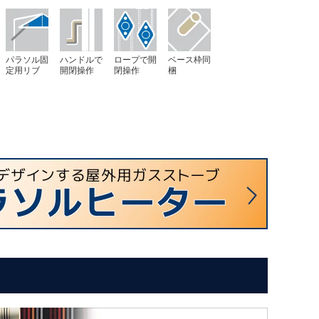
パラソル固
ハンドルで
ロープで開
ベース枠同
定用リブ
開閉操作
閉操作
梱