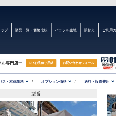
トップ
製品一覧・価格比較
パラソル生地
張替え
ご利用
ソル専門店ー
FAXお見積り用紙
お問い合わせフォーム
cp6060_cut02
バス・本体価格
オプション価格
送料・設置費用
型番