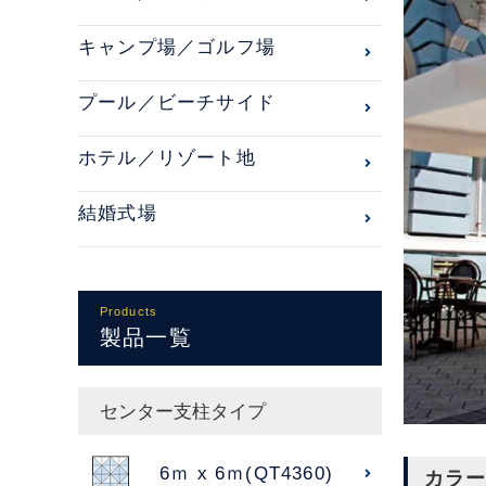
キャンプ場／ゴルフ場
プール／ビーチサイド
ホテル／リゾート地
結婚式場
Products
製品一覧
センター支柱タイプ
6ｍ x 6ｍ(QT4360)
カラー