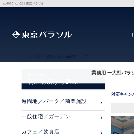
cp6060_cut02｜東京パラソル
トップ
>
製品・価格一覧
> cp6060_cut02
業務用 ー大型パラ
Use scene
利用場所から選ぶ
対応キャン
遊園地／パーク／商業施設
一般住宅／ガーデン
カフェ／飲食店