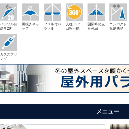
パラソル傾
風抜きキャ
フリル付パ
支柱360°
開閉時の支
コンパクト
斜角20°
ップ
ラソル
回転可能
柱伸縮
収納機能
ガススプリ
ング
メニュー