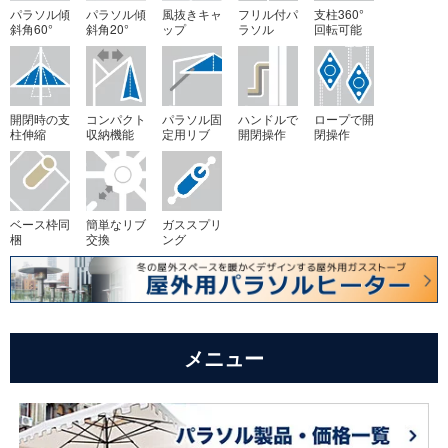
パラソル傾
パラソル傾
風抜きキャ
フリル付パ
支柱360°
斜角60°
斜角20°
ップ
ラソル
回転可能
開閉時の支
コンパクト
パラソル固
ハンドルで
ロープで開
柱伸縮
収納機能
定用リブ
開閉操作
閉操作
ベース枠同
簡単なリブ
ガススプリ
梱
交換
ング
メニュー