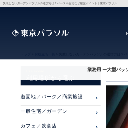
失敗しないガーデンパラソルの選び方は？ベースや生地など確認ポイント｜東京パラソル
トップ
>
お役立ち一覧
> 失敗しないガーデンパラソルの選び方は？
業務用 ー大型パラ
Use scene
利用場所から選ぶ
遊園地／パーク／商業施設
一般住宅／ガーデン
カフェ／飲食店