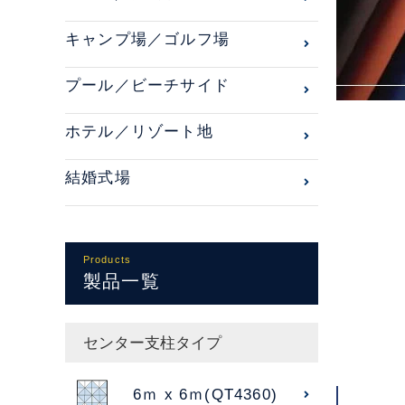
キャンプ場／ゴルフ場
プール／ビーチサイド
ホテル／リゾート地
結婚式場
Products
製品一覧
センター支柱タイプ
6ｍ x 6ｍ(QT4360)