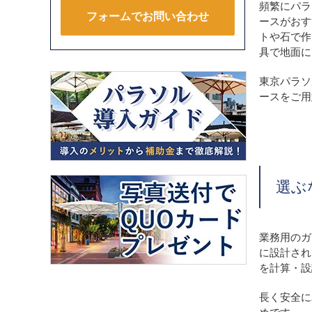
頻繁にパラ
フォームでお問い合わせ
ースがおす
トや石で作
具で地面に
東京パラソ
ースをご用
選ぶ
業務用のガ
に設計され
を計算・設
長く安全に