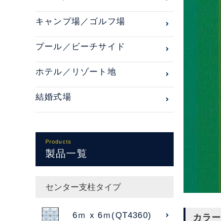
キャンプ場／ゴルフ場
プール／ビーチサイド
ホテル／リゾート地
結婚式場
Products
製品一覧
センター支柱タイプ
6ｍ x 6ｍ(QT4360)
カラー