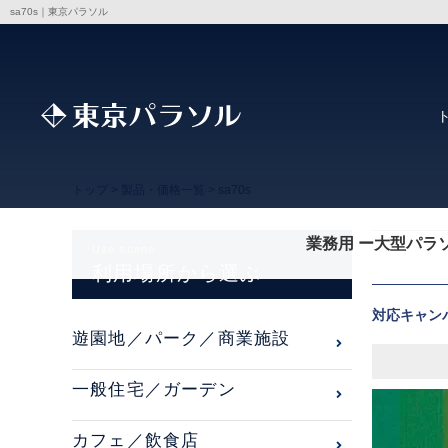
sa70s｜東京パラソル
トップ
>
製品・価格一覧
> sa70s
業務用 ー大型パラ
Use scene
利用場所から選ぶ
対応キャン
遊園地／パーク／商業施設
一般住宅／ガーデン
カフェ／飲食店