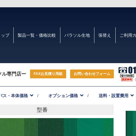
トップ
製品一覧・価格比較
パラソル生地
張替え
ご利用
ソル専門店ー
FAXお見積り用紙
お問い合わせフォーム
sa70s
バス・本体価格
オプション価格
送料・設置費用
型番