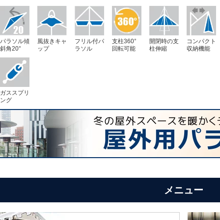
パラソル傾
風抜きキャ
フリル付パ
支柱360°
開閉時の支
コンパクト
斜角20°
ップ
ラソル
回転可能
柱伸縮
収納機能
ガススプリ
ング
メニュー