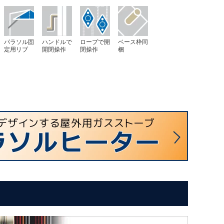
パラソル固
ハンドルで
ロープで開
ベース枠同
定用リブ
開閉操作
閉操作
梱