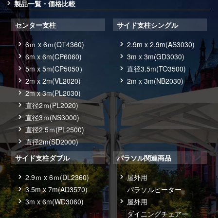
製品一覧・価格比較
センター支柱
サイド支柱シングル
6ｍ x 6ｍ(QT4360)
2.9m x 2.9m(AS3030)
6m x 6m(CP6060)
3m x 3m(GD3030)
5m x 5m(CP5050）
直径3.5m(TO3500)
2m x 2m(VL2020)
2m x 3m(NB2030)
2m x 3m(PL2030)
直径2ｍ(PL2020)
直径3ｍ(NS3000)
直径2.5ｍ(PL2500)
直径2m(SD2000)
サイド支柱ダブル
パラソル関連商品
2.9ｍ x 6ｍ(DL2360)
屋外用
3.5m x 7m(AD3570)
パラソルヒーター
3m x 6m(WD3060)
屋外用
ダイニングチェアー