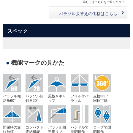
詳しくはこちらをご覧ください。
パラソル張替えの価格はこちら
スペック
●
機能マークの見かた
パラソル傾
パラソル傾
風抜きキャ
フリル付パ
支柱360°
斜角60°
斜角20°
ップ
ラソル
回転可能
開閉時の支
コンパクト
パラソル固
ハンドルで
ロープで開
柱伸縮
収納機能
定用リブ
開閉操作
閉操作